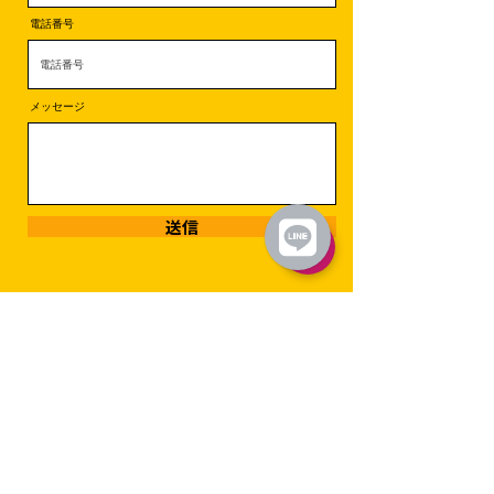
電話番号
メッセージ
送信
〒456-0004
愛知県名古屋市熱田区桜田町3-10-2F
mail：
info@hayanarullc.com
SNS公式アカウント